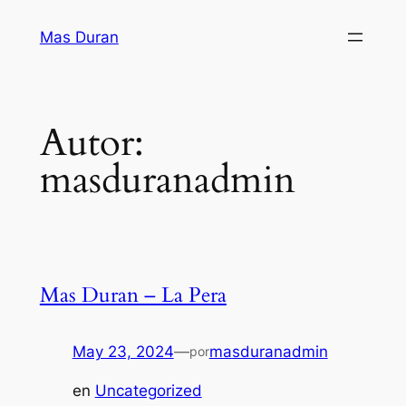
Saltar
Mas Duran
al
contenido
Autor:
masduranadmin
Mas Duran – La Pera
May 23, 2024
—
masduranadmin
por
en
Uncategorized